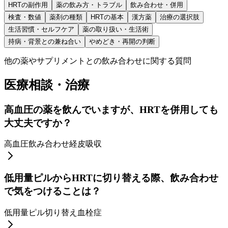
HRTの副作用
薬の飲み方・トラブル
飲み合わせ・併用
検査・数値
薬剤の種類
HRTの基本
漢方薬
治療の選択肢
生活習慣・セルフケア
薬の取り扱い・生活術
持病・背景との兼ね合い
やめどき・再開の判断
他の薬やサプリメントとの飲み合わせに関する質問
医療相談・治療
高血圧の薬を飲んでいますが、HRTを併用しても
大丈夫ですか？
高血圧
飲み合わせ
経皮吸収
低用量ピルからHRTに切り替える際、飲み合わせ
で気をつけることは？
低用量ピル
切り替え
血栓症