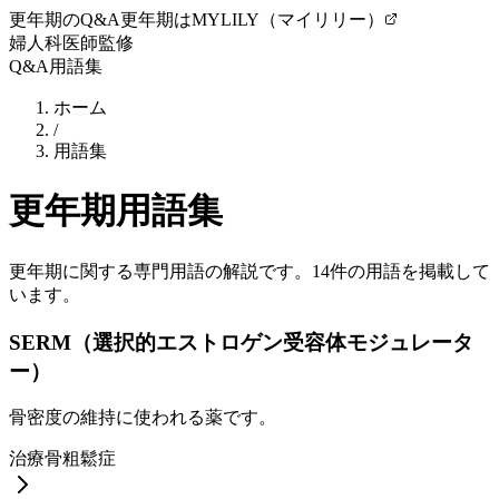
更年期のQ&A
更年期はMYLILY（マイリリー）
婦人科医師監修
Q&A
用語集
ホーム
/
用語集
更年期用語集
更年期に関する専門用語の解説です。
14
件の用語を掲載して
います。
SERM（選択的エストロゲン受容体モジュレータ
ー）
骨密度の維持に使われる薬です。
治療
骨粗鬆症