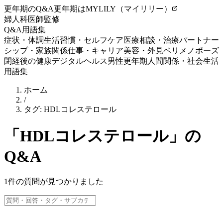
更年期のQ&A
更年期はMYLILY（マイリリー）
婦人科医師監修
Q&A
用語集
症状・体調
生活習慣・セルフケア
医療相談・治療
パートナー
シップ・家族関係
仕事・キャリア
美容・外見
ペリメノポーズ
閉経後の健康
デジタルヘルス
男性更年期
人間関係・社会生活
用語集
ホーム
/
タグ:
HDLコレステロール
「
HDLコレステロール
」の
Q&A
1
件の質問が見つかりました