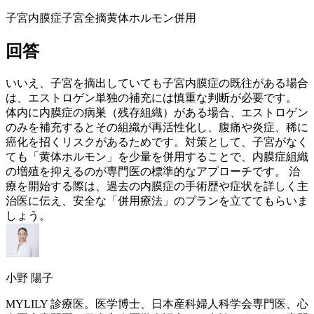
子宮内膜症
子宮全摘
黄体ホルモン併用
回答
いいえ、子宮を摘出していても子宮内膜症の既往がある場合
は、
エストロゲン
単独の補充には慎重な判断が必要です。
体内に内膜症の病巣（残存組織）がある場合、
エストロゲン
のみを補充するとその組織が再活性化し、腹痛や炎症、稀に
癌化を招くリスクがあるためです。対策として、子宮がなく
ても「黄体ホルモン」を少量を併用することで、内膜症組織
の増殖を抑えるのが専門医の標準的なアプローチです。 治
療を開始する際は、過去の内膜症の手術歴や症状を詳しく主
治医に伝え、安全な「併用療法」のプランを立ててもらいま
しょう。
小野 陽子
MYLILY 診療医。医学博士、日本産科婦人科学会専門医、心