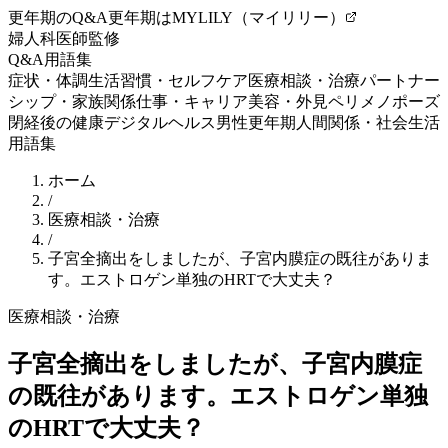
更年期のQ&A
更年期はMYLILY（マイリリー）
婦人科医師監修
Q&A
用語集
症状・体調
生活習慣・セルフケア
医療相談・治療
パートナー
シップ・家族関係
仕事・キャリア
美容・外見
ペリメノポーズ
閉経後の健康
デジタルヘルス
男性更年期
人間関係・社会生活
用語集
ホーム
/
医療相談・治療
/
子宮全摘出をしましたが、子宮内膜症の既往がありま
す。エストロゲン単独のHRTで大丈夫？
医療相談・治療
子宮全摘出をしましたが、子宮内膜症
の既往があります。エストロゲン単独
のHRTで大丈夫？