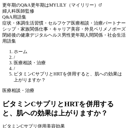
更年期のQ&A
更年期はMYLILY（マイリリー）
婦人科医師監修
Q&A
用語集
症状・体調
生活習慣・セルフケア
医療相談・治療
パートナー
シップ・家族関係
仕事・キャリア
美容・外見
ペリメノポーズ
閉経後の健康
デジタルヘルス
男性更年期
人間関係・社会生活
用語集
ホーム
/
医療相談・治療
/
ビタミンCサプリとHRTを併用すると、肌への効果は
上がりますか？
医療相談・治療
ビタミンCサプリとHRTを併用する
と、肌への効果は上がりますか？
ビタミンC
サプリ併用
美容効果