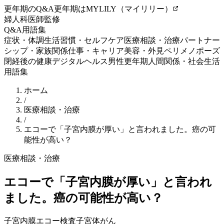
更年期のQ&A
更年期はMYLILY（マイリリー）
婦人科医師監修
Q&A
用語集
症状・体調
生活習慣・セルフケア
医療相談・治療
パートナー
シップ・家族関係
仕事・キャリア
美容・外見
ペリメノポーズ
閉経後の健康
デジタルヘルス
男性更年期
人間関係・社会生活
用語集
ホーム
/
医療相談・治療
/
エコーで「子宮内膜が厚い」と言われました。癌の可
能性が高い？
医療相談・治療
エコーで「子宮内膜が厚い」と言われ
ました。癌の可能性が高い？
子宮内膜
エコー検査
子宮体がん