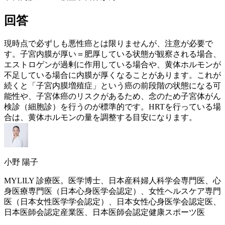
回答
現時点で必ずしも悪性癌とは限りませんが、注意が必要で
す。子宮内膜が厚い＝肥厚している状態が観察される場合、
エストロゲン
が過剰に作用している場合や、黄体ホルモンが
不足している場合に内膜が厚くなることがあります。これが
続くと「子宮内膜増殖症」という癌の前段階の状態になる可
能性や、子宮体癌のリスクがあるため、念のため子宮体がん
検診（細胞診）を行うのが標準的です。
HRT
を行っている場
合は、黄体ホルモンの量を調整する目安になります。
小野 陽子
MYLILY 診療医。医学博士、日本産科婦人科学会専門医、心
身医療専門医（日本心身医学会認定）、女性ヘルスケア専門
医（日本女性医学学会認定）、日本女性心身医学会認定医、
日本医師会認定産業医、日本医師会認定健康スポーツ医