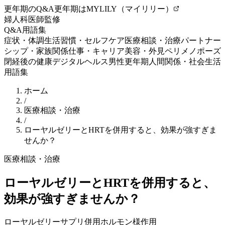
更年期のQ&A
更年期はMYLILY（マイリリー）
婦人科医師監修
Q&A
用語集
症状・体調
生活習慣・セルフケア
医療相談・治療
パートナー
シップ・家族関係
仕事・キャリア
美容・外見
ペリメノポーズ
閉経後の健康
デジタルヘルス
男性更年期
人間関係・社会生活
用語集
ホーム
/
医療相談・治療
/
ローヤルゼリーとHRTを併用すると、効果が強すぎま
せんか？
医療相談・治療
ローヤルゼリーとHRTを併用すると、
効果が強すぎませんか？
ローヤルゼリー
サプリ併用
ホルモン様作用