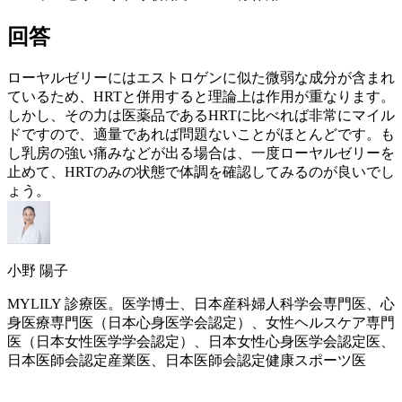
回答
ローヤルゼリーには
エストロゲン
に似た微弱な成分が含まれ
ているため、
HRT
と併用すると理論上は作用が重なります。
しかし、その力は医薬品である
HRT
に比べれば非常にマイル
ドですので、適量であれば問題ないことがほとんどです。も
し乳房の強い痛みなどが出る場合は、一度ローヤルゼリーを
止めて、
HRT
のみの状態で体調を確認してみるのが良いでし
ょう。
小野 陽子
MYLILY 診療医。医学博士、日本産科婦人科学会専門医、心
身医療専門医（日本心身医学会認定）、女性ヘルスケア専門
医（日本女性医学学会認定）、日本女性心身医学会認定医、
日本医師会認定産業医、日本医師会認定健康スポーツ医