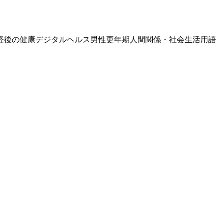
経後の健康
デジタルヘルス
男性更年期
人間関係・社会生活
用語