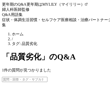
更年期のQ&A
更年期はMYLILY（マイリリー）
婦人科医師監修
Q&A
用語集
症状・体調
生活習慣・セルフケア
医療相談・治療
パートナー
集
ホーム
/
タグ:
品質劣化
「
品質劣化
」のQ&A
1
件の質問が見つかりました