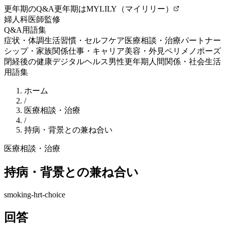
更年期のQ&A
更年期はMYLILY（マイリリー）
婦人科医師監修
Q&A
用語集
症状・体調
生活習慣・セルフケア
医療相談・治療
パートナー
シップ・家族関係
仕事・キャリア
美容・外見
ペリメノポーズ
閉経後の健康
デジタルヘルス
男性更年期
人間関係・社会生活
用語集
ホーム
/
医療相談・治療
/
持病・背景との兼ね合い
医療相談・治療
持病・背景との兼ね合い
smoking-hrt-choice
回答