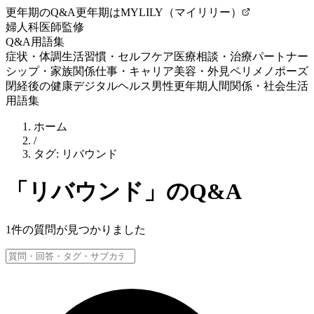
更年期のQ&A
更年期はMYLILY（マイリリー）
婦人科医師監修
Q&A
用語集
症状・体調
生活習慣・セルフケア
医療相談・治療
パートナー
シップ・家族関係
仕事・キャリア
美容・外見
ペリメノポーズ
閉経後の健康
デジタルヘルス
男性更年期
人間関係・社会生活
用語集
ホーム
/
タグ:
リバウンド
「
リバウンド
」のQ&A
1
件の質問が見つかりました