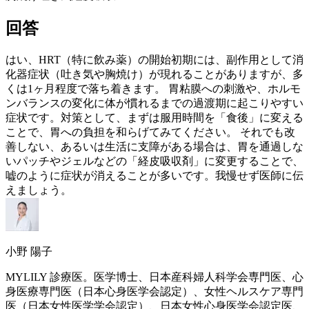
回答
はい、
HRT
（特に飲み薬）の開始初期には、副作用として消
化器症状（吐き気や胸焼け）が現れることがありますが、多
くは1ヶ月程度で落ち着きます。 胃粘膜への刺激や、ホルモ
ンバランスの変化に体が慣れるまでの過渡期に起こりやすい
症状です。対策として、まずは服用時間を「食後」に変える
ことで、胃への負担を和らげてみてください。 それでも改
善しない、あるいは生活に支障がある場合は、胃を通過しな
いパッチやジェルなどの「経皮吸収剤」に変更することで、
嘘のように症状が消えることが多いです。我慢せず医師に伝
えましょう。
小野 陽子
MYLILY 診療医。医学博士、日本産科婦人科学会専門医、心
身医療専門医（日本心身医学会認定）、女性ヘルスケア専門
医（日本女性医学学会認定）、日本女性心身医学会認定医、