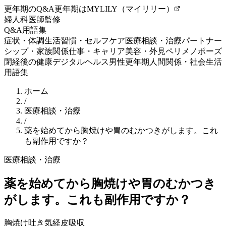
更年期のQ&A
更年期はMYLILY（マイリリー）
婦人科医師監修
Q&A
用語集
症状・体調
生活習慣・セルフケア
医療相談・治療
パートナー
シップ・家族関係
仕事・キャリア
美容・外見
ペリメノポーズ
閉経後の健康
デジタルヘルス
男性更年期
人間関係・社会生活
用語集
ホーム
/
医療相談・治療
/
薬を始めてから胸焼けや胃のむかつきがします。これ
も副作用ですか？
医療相談・治療
薬を始めてから胸焼けや胃のむかつき
がします。これも副作用ですか？
胸焼け
吐き気
経皮吸収