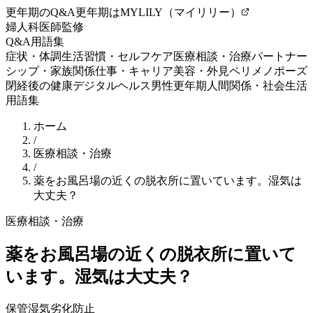
更年期のQ&A
更年期はMYLILY（マイリリー）
婦人科医師監修
Q&A
用語集
症状・体調
生活習慣・セルフケア
医療相談・治療
パートナー
シップ・家族関係
仕事・キャリア
美容・外見
ペリメノポーズ
閉経後の健康
デジタルヘルス
男性更年期
人間関係・社会生活
用語集
ホーム
/
医療相談・治療
/
薬をお風呂場の近くの脱衣所に置いています。湿気は
大丈夫？
医療相談・治療
薬をお風呂場の近くの脱衣所に置いて
います。湿気は大丈夫？
保管
湿気
劣化防止