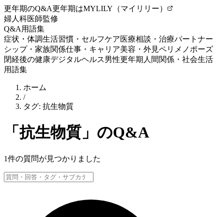
更年期のQ&A
更年期はMYLILY（マイリリー）
婦人科医師監修
Q&A
用語集
症状・体調
生活習慣・セルフケア
医療相談・治療
パートナー
シップ・家族関係
仕事・キャリア
美容・外見
ペリメノポーズ
閉経後の健康
デジタルヘルス
男性更年期
人間関係・社会生活
用語集
ホーム
/
タグ:
抗生物質
「
抗生物質
」のQ&A
1
件の質問が見つかりました