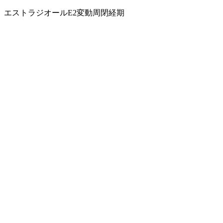
エストラジオール
E2変動
周閉経期