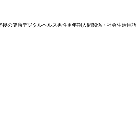
経後の健康
デジタルヘルス
男性更年期
人間関係・社会生活
用語