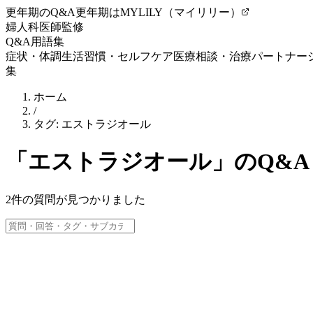
更年期のQ&A
更年期はMYLILY（マイリリー）
婦人科医師監修
Q&A
用語集
症状・体調
生活習慣・セルフケア
医療相談・治療
パートナー
集
ホーム
/
タグ:
エストラジオール
「
エストラジオール
」のQ&A
2
件の質問が見つかりました