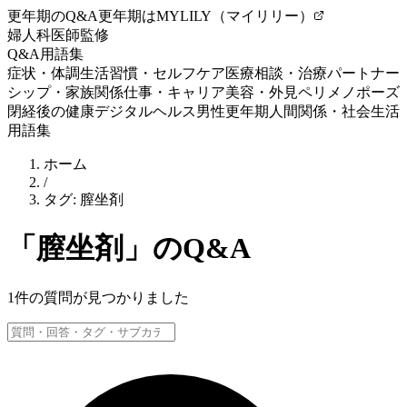
更年期のQ&A
更年期はMYLILY（マイリリー）
婦人科医師監修
Q&A
用語集
症状・体調
生活習慣・セルフケア
医療相談・治療
パートナー
シップ・家族関係
仕事・キャリア
美容・外見
ペリメノポーズ
閉経後の健康
デジタルヘルス
男性更年期
人間関係・社会生活
用語集
ホーム
/
タグ:
膣坐剤
「
膣坐剤
」のQ&A
1
件の質問が見つかりました