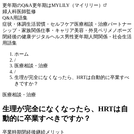
更年期のQ&A
更年期はMYLILY（マイリリー）
婦人科医師監修
Q&A
用語集
症状・体調
生活習慣・セルフケア
医療相談・治療
パートナー
シップ・家族関係
仕事・キャリア
美容・外見
ペリメノポーズ
閉経後の健康
デジタルヘルス
男性更年期
人間関係・社会生活
用語集
ホーム
/
医療相談・治療
/
生理が完全になくなったら、HRTは自動的に卒業すべ
きですか？
医療相談・治療
生理が完全になくなったら、HRTは自
動的に卒業すべきですか？
卒業時期
閉経後
継続メリット