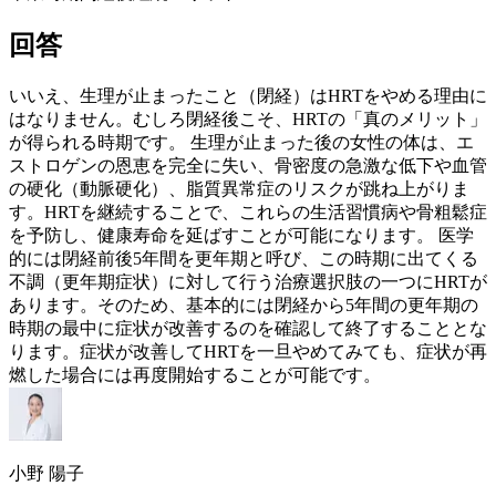
回答
いいえ、生理が止まったこと（閉経）は
HRT
をやめる理由に
はなりません。むしろ閉経後こそ、
HRT
の「真のメリット」
が得られる時期です。 生理が止まった後の女性の体は、
エ
ストロゲン
の恩恵を完全に失い、
骨密度
の急激な低下や血管
の硬化（動脈硬化）、脂質異常症のリスクが跳ね上がりま
す。
HRT
を継続することで、これらの生活習慣病や
骨粗鬆症
を予防し、健康寿命を延ばすことが可能になります。 医学
的には閉経前後5年間を
更年期
と呼び、この時期に出てくる
不調（
更年期
症状）に対して行う治療選択肢の一つに
HRT
が
あります。そのため、基本的には閉経から5年間の
更年期
の
時期の最中に症状が改善するのを確認して終了することとな
ります。症状が改善して
HRT
を一旦やめてみても、症状が再
燃した場合には再度開始することが可能です。
小野 陽子