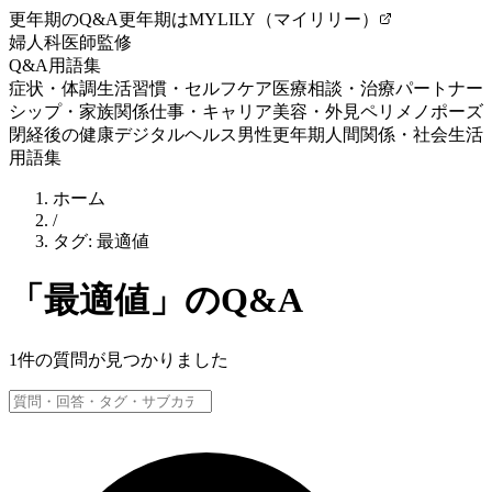
更年期のQ&A
更年期はMYLILY（マイリリー）
婦人科医師監修
Q&A
用語集
症状・体調
生活習慣・セルフケア
医療相談・治療
パートナー
シップ・家族関係
仕事・キャリア
美容・外見
ペリメノポーズ
閉経後の健康
デジタルヘルス
男性更年期
人間関係・社会生活
用語集
ホーム
/
タグ:
最適値
「
最適値
」のQ&A
1
件の質問が見つかりました