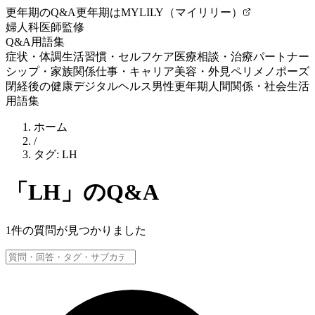
更年期のQ&A
更年期はMYLILY（マイリリー）
婦人科医師監修
Q&A
用語集
症状・体調
生活習慣・セルフケア
医療相談・治療
パートナー
シップ・家族関係
仕事・キャリア
美容・外見
ペリメノポーズ
閉経後の健康
デジタルヘルス
男性更年期
人間関係・社会生活
用語集
ホーム
/
タグ:
LH
「
LH
」のQ&A
1
件の質問が見つかりました