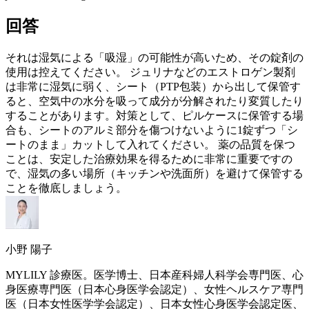
回答
それは湿気による「吸湿」の可能性が高いため、その錠剤の
使用は控えてください。 ジュリナなどの
エストロゲン
製剤
は非常に湿気に弱く、シート（PTP包装）から出して保管す
ると、空気中の水分を吸って成分が分解されたり変質したり
することがあります。対策として、ピルケースに保管する場
合も、シートのアルミ部分を傷つけないように1錠ずつ「シ
ートのまま」カットして入れてください。 薬の品質を保つ
ことは、安定した治療効果を得るために非常に重要ですの
で、湿気の多い場所（キッチンや洗面所）を避けて保管する
ことを徹底しましょう。
小野 陽子
MYLILY 診療医。医学博士、日本産科婦人科学会専門医、心
身医療専門医（日本心身医学会認定）、女性ヘルスケア専門
医（日本女性医学学会認定）、日本女性心身医学会認定医、