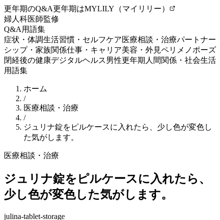
更年期のQ&A
更年期はMYLILY（マイリリー）
婦人科医師監修
Q&A
用語集
症状・体調
生活習慣・セルフケア
医療相談・治療
パートナー
シップ・家族関係
仕事・キャリア
美容・外見
ペリメノポーズ
閉経後の健康
デジタルヘルス
男性更年期
人間関係・社会生活
用語集
ホーム
/
医療相談・治療
/
ジュリナ錠をピルケースに入れたら、少し色が変色し
た気がします。
医療相談・治療
ジュリナ錠をピルケースに入れたら、
少し色が変色した気がします。
julina-tablet-storage