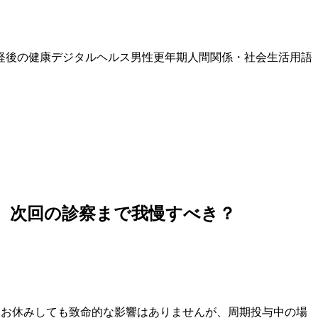
経後の健康
デジタルヘルス
男性更年期
人間関係・社会生活
用語
、次回の診察まで我慢すべき？
1日お休みしても致命的な影響はありませんが、周期投与中の場