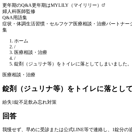
更年期のQ&A
更年期はMYLILY（マイリリー）
婦人科医師監修
Q&A
用語集
症状・体調
生活習慣・セルフケア
医療相談・治療
パートナー
集
ホーム
/
医療相談・治療
/
錠剤（ジュリナ等）をトイレに落としてしまいました。
医療相談・治療
錠剤（ジュリナ等）をトイレに落として
紛失
1錠不足
飲み忘れ対策
回答
我慢せず、早めに受診または公式LINE等で連絡し、1錠分