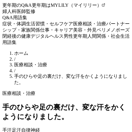
更年期のQ&A
更年期はMYLILY（マイリリー）
婦人科医師監修
Q&A
用語集
症状・体調
生活習慣・セルフケア
医療相談・治療
パートナー
シップ・家族関係
仕事・キャリア
美容・外見
ペリメノポーズ
閉経後の健康
デジタルヘルス
男性更年期
人間関係・社会生活
用語集
ホーム
/
医療相談・治療
/
手のひらや足の裏だけ、変な汗をかくようになりまし
た。
医療相談・治療
手のひらや足の裏だけ、変な汗をかく
ようになりました。
手汗
足汗
自律神経