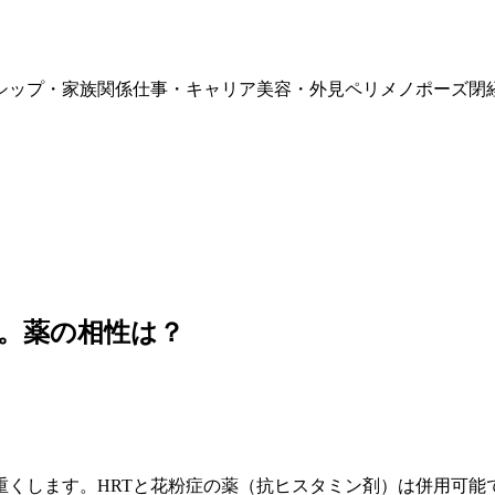
シップ・家族関係
仕事・キャリア
美容・外見
ペリメノポーズ
閉
。薬の相性は？
重くします。
HRT
と花粉症の薬（抗ヒスタミン剤）は併用可能