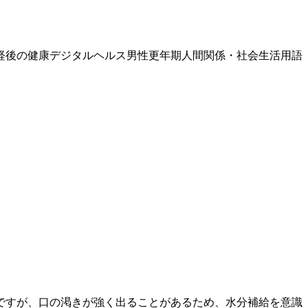
経後の健康
デジタルヘルス
男性更年期
人間関係・社会生活
用語
ですが、口の渇きが強く出ることがあるため、水分補給を意識