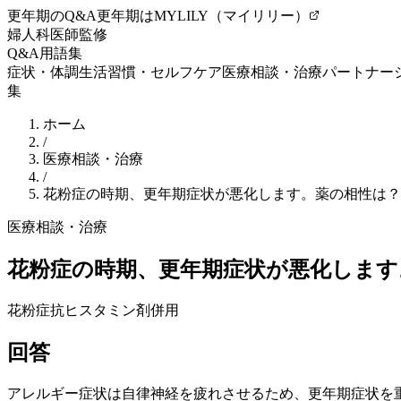
更年期のQ&A
更年期はMYLILY（マイリリー）
婦人科医師監修
Q&A
用語集
症状・体調
生活習慣・セルフケア
医療相談・治療
パートナー
集
ホーム
/
医療相談・治療
/
花粉症の時期、更年期症状が悪化します。薬の相性は？
医療相談・治療
花粉症の時期、更年期症状が悪化します
花粉症
抗ヒスタミン剤
併用
回答
アレルギー症状は自律神経を疲れさせるため、
更年期
症状を