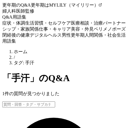
更年期のQ&A
更年期はMYLILY（マイリリー）
婦人科医師監修
Q&A
用語集
症状・体調
生活習慣・セルフケア
医療相談・治療
パートナー
シップ・家族関係
仕事・キャリア
美容・外見
ペリメノポーズ
閉経後の健康
デジタルヘルス
男性更年期
人間関係・社会生活
用語集
ホーム
/
タグ:
手汗
「
手汗
」のQ&A
1
件の質問が見つかりました