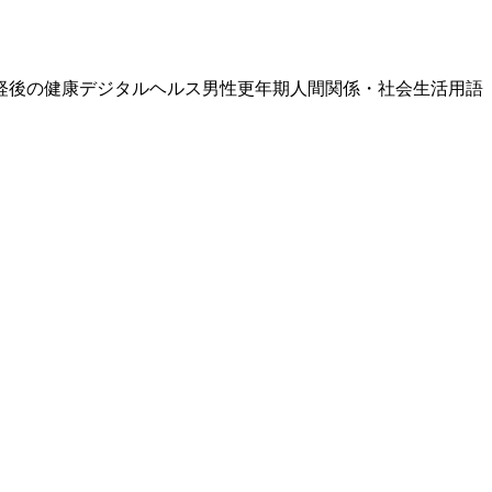
経後の健康
デジタルヘルス
男性更年期
人間関係・社会生活
用語