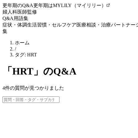
更年期のQ&A
更年期はMYLILY（マイリリー）
婦人科医師監修
Q&A
用語集
症状・体調
生活習慣・セルフケア
医療相談・治療
パートナー
集
ホーム
/
タグ:
HRT
「
HRT
」のQ&A
4
件の質問が見つかりました