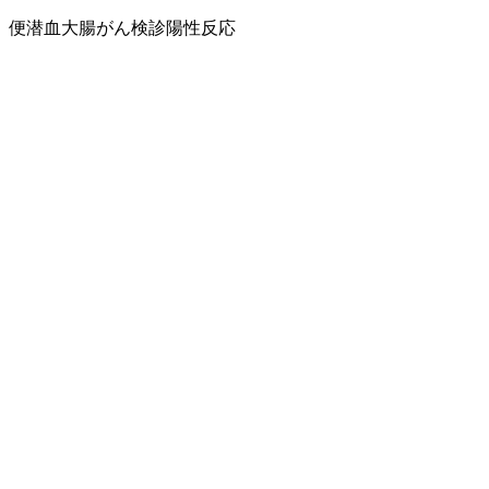
便潜血
大腸がん検診
陽性反応