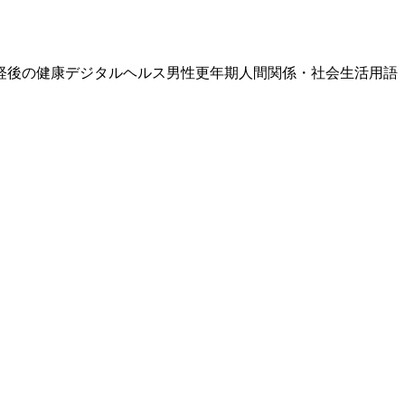
経後の健康
デジタルヘルス
男性更年期
人間関係・社会生活
用語