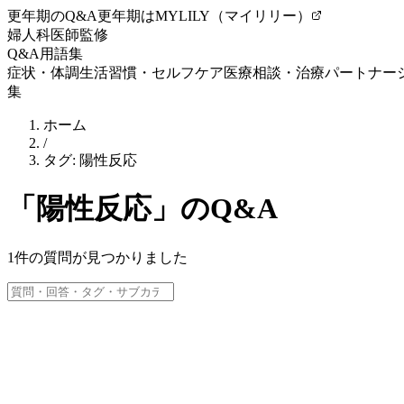
更年期のQ&A
更年期はMYLILY（マイリリー）
婦人科医師監修
Q&A
用語集
症状・体調
生活習慣・セルフケア
医療相談・治療
パートナー
集
ホーム
/
タグ:
陽性反応
「
陽性反応
」のQ&A
1
件の質問が見つかりました