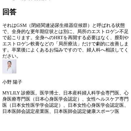
回答
それはGSM（閉経関連泌尿生殖器症候群）と呼ばれる状態
で、全身的な
更年期
症状とは別に、局所の
エストロゲン
不足
で起こります。全身への
HRT
を再開する必要はなく、膣剤や
エストロゲン
軟膏などの「局所療法」だけで劇的に改善しま
す。卒業後によくあるお悩みですので、婦人科へ相談してく
ださい。
小野 陽子
MYLILY 診療医。医学博士、日本産科婦人科学会専門医、心
身医療専門医（日本心身医学会認定）、女性ヘルスケア専門
医（日本女性医学学会認定）、日本女性心身医学会認定医、
日本医師会認定産業医、日本医師会認定健康スポーツ医