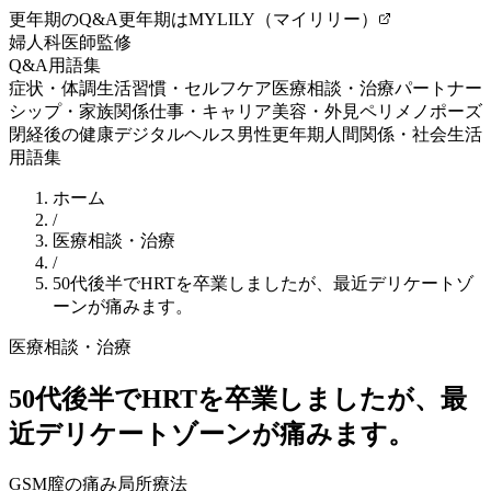
更年期のQ&A
更年期はMYLILY（マイリリー）
婦人科医師監修
Q&A
用語集
症状・体調
生活習慣・セルフケア
医療相談・治療
パートナー
シップ・家族関係
仕事・キャリア
美容・外見
ペリメノポーズ
閉経後の健康
デジタルヘルス
男性更年期
人間関係・社会生活
用語集
ホーム
/
医療相談・治療
/
50代後半でHRTを卒業しましたが、最近デリケートゾ
ーンが痛みます。
医療相談・治療
50代後半でHRTを卒業しましたが、最
近デリケートゾーンが痛みます。
GSM
膣の痛み
局所療法