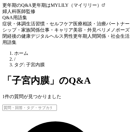
更年期のQ&A
更年期はMYLILY（マイリリー）
婦人科医師監修
Q&A
用語集
症状・体調
生活習慣・セルフケア
医療相談・治療
パートナー
シップ・家族関係
仕事・キャリア
美容・外見
ペリメノポーズ
閉経後の健康
デジタルヘルス
男性更年期
人間関係・社会生活
用語集
ホーム
/
タグ:
子宮内膜
「
子宮内膜
」のQ&A
1
件の質問が見つかりました