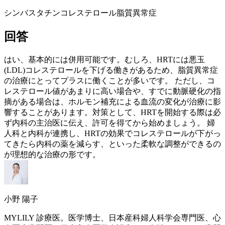
シンバスタチン
コレステロール
脂質異常症
回答
はい、基本的には併用可能です。むしろ、
HRT
には悪玉
(LDL)コレステロールを下げる働きがあるため、脂質異常症
の治療にとってプラスに働くことが多いです。 ただし、コ
レステロール値があまりに高い場合や、すでに動脈硬化の指
摘がある場合は、ホルモン補充による血流の変化が治療に影
響することがあります。対策として、
HRT
を開始する際は必
ず内科の主治医に伝え、許可を得てから始めましょう。 婦
人科と内科が連携し、
HRT
の効果でコレステロールが下がっ
てきたら内科の薬を減らす、といった柔軟な調整ができるの
が理想的な治療の形です。
小野 陽子
MYLILY 診療医。医学博士、日本産科婦人科学会専門医、心