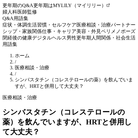
更年期のQ&A
更年期はMYLILY（マイリリー）
婦人科医師監修
Q&A
用語集
症状・体調
生活習慣・セルフケア
医療相談・治療
パートナー
シップ・家族関係
仕事・キャリア
美容・外見
ペリメノポーズ
閉経後の健康
デジタルヘルス
男性更年期
人間関係・社会生活
用語集
ホーム
/
医療相談・治療
/
シンバスタチン（コレステロールの薬）を飲んでいま
すが、HRTと併用して大丈夫？
医療相談・治療
シンバスタチン（コレステロールの
薬）を飲んでいますが、HRTと併用し
て大丈夫？