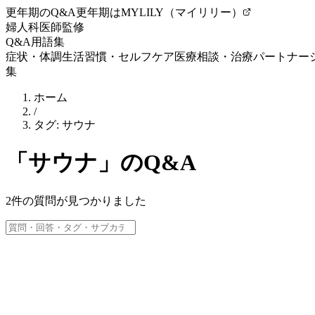
更年期のQ&A
更年期はMYLILY（マイリリー）
婦人科医師監修
Q&A
用語集
症状・体調
生活習慣・セルフケア
医療相談・治療
パートナー
集
ホーム
/
タグ:
サウナ
「
サウナ
」のQ&A
2
件の質問が見つかりました