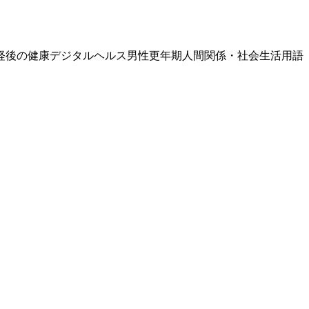
経後の健康
デジタルヘルス
男性更年期
人間関係・社会生活
用語