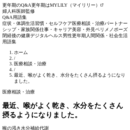
更年期のQ&A
更年期はMYLILY（マイリリー）
婦人科医師監修
Q&A
用語集
症状・体調
生活習慣・セルフケア
医療相談・治療
パートナー
シップ・家族関係
仕事・キャリア
美容・外見
ペリメノポーズ
閉経後の健康
デジタルヘルス
男性更年期
人間関係・社会生活
用語集
ホーム
/
医療相談・治療
/
最近、喉がよく乾き、水分をたくさん摂るようになり
ました。
医療相談・治療
最近、喉がよく乾き、水分をたくさん
摂るようになりました。
喉の渇き
水分補給
代謝