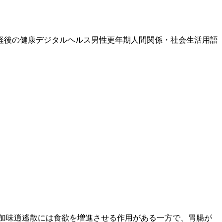
経後の健康
デジタルヘルス
男性更年期
人間関係・社会生活
用語
加味逍遙散には食欲を増進させる作用がある一方で、胃腸が