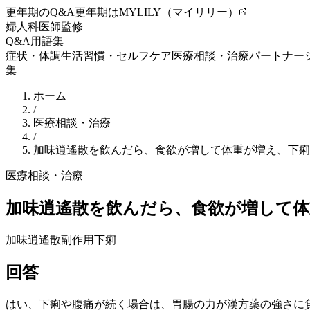
更年期のQ&A
更年期はMYLILY（マイリリー）
婦人科医師監修
Q&A
用語集
症状・体調
生活習慣・セルフケア
医療相談・治療
パートナー
集
ホーム
/
医療相談・治療
/
加味逍遙散を飲んだら、食欲が増して体重が増え、下痢
医療相談・治療
加味逍遙散を飲んだら、食欲が増して体
加味逍遙散
副作用
下痢
回答
はい、下痢や腹痛が続く場合は、胃腸の力が漢方薬の強さに