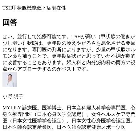
TSH
甲状腺機能低下症
潜在性
回答
はい、並行して治療可能です。TSHが高い（甲状腺の働きが
少し弱い）状態は、
更年期
の冷えやだるさを悪化させる要因
になります。専門医の判断によりますが、少量の甲状腺ホル
モン薬を補うことで、
更年期
症状だと思っていた不調が劇的
に改善することもあります。婦人科と内分泌内科の両方の視
点からアプローチするのがベストです。
小野 陽子
MYLILY 診療医。医学博士、日本産科婦人科学会専門医、心
身医療専門医（日本心身医学会認定）、女性ヘルスケア専門
医（日本女性医学学会認定）、日本女性心身医学会認定医、
日本医師会認定産業医、日本医師会認定健康スポーツ医