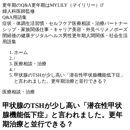
更年期のQ&A
更年期はMYLILY（マイリリー）
婦人科医師監修
Q&A
用語集
症状・体調
生活習慣・セルフケア
医療相談・治療
パートナー
シップ・家族関係
仕事・キャリア
美容・外見
ペリメノポーズ
閉経後の健康
デジタルヘルス
男性更年期
人間関係・社会生活
用語集
ホーム
/
医療相談・治療
/
甲状腺のTSHが少し高い「潜在性甲状腺機能低下症」
と言われました。更年期治療と並行できる？
医療相談・治療
甲状腺のTSHが少し高い「潜在性甲状
腺機能低下症」と言われました。更年
期治療と並行できる？