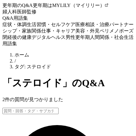
更年期のQ&A
更年期はMYLILY（マイリリー）
婦人科医師監修
Q&A
用語集
症状・体調
生活習慣・セルフケア
医療相談・治療
パートナー
シップ・家族関係
仕事・キャリア
美容・外見
ペリメノポーズ
閉経後の健康
デジタルヘルス
男性更年期
人間関係・社会生活
用語集
ホーム
/
タグ:
ステロイド
「
ステロイド
」のQ&A
2
件の質問が見つかりました