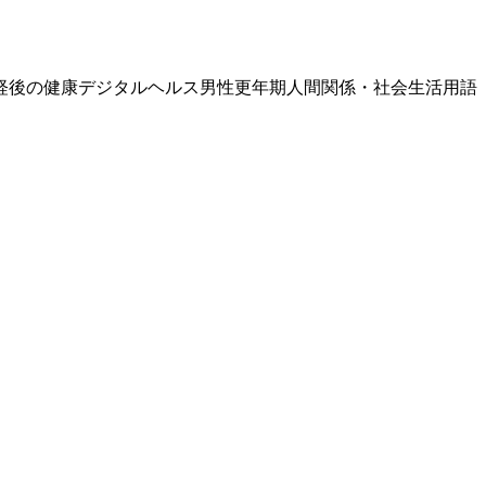
経後の健康
デジタルヘルス
男性更年期
人間関係・社会生活
用語