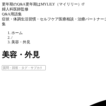
更年期のQ&A
更年期はMYLILY（マイリリー）
婦人科医師監修
Q&A
用語集
症状・体調
生活習慣・セルフケア
医療相談・治療
パートナー
集
ホーム
/
美容・外見
美容・外見