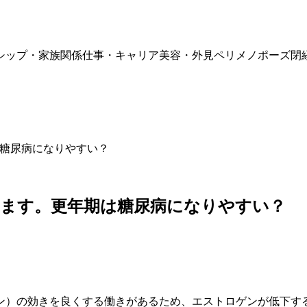
シップ・家族関係
仕事・キャリア
美容・外見
ペリメノポーズ
閉
は糖尿病になりやすい？
ています。更年期は糖尿病になりやすい？
ン）の効きを良くする働きがあるため、
エストロゲン
が低下する