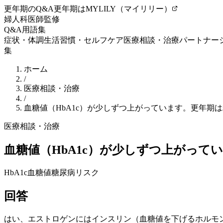
更年期のQ&A
更年期はMYLILY（マイリリー）
婦人科医師監修
Q&A
用語集
症状・体調
生活習慣・セルフケア
医療相談・治療
パートナー
集
ホーム
/
医療相談・治療
/
血糖値（HbA1c）が少しずつ上がっています。更年期
医療相談・治療
血糖値（HbA1c）が少しずつ上がっ
HbA1c
血糖値
糖尿病リスク
回答
はい、
エストロゲン
にはインスリン（血糖値を下げるホルモ