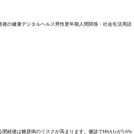
経後の健康
デジタルヘルス
男性更年期
人間関係・社会生活
用語
閉経後は糖尿病のリスクが高まります。健診でHbA1cが5.6%