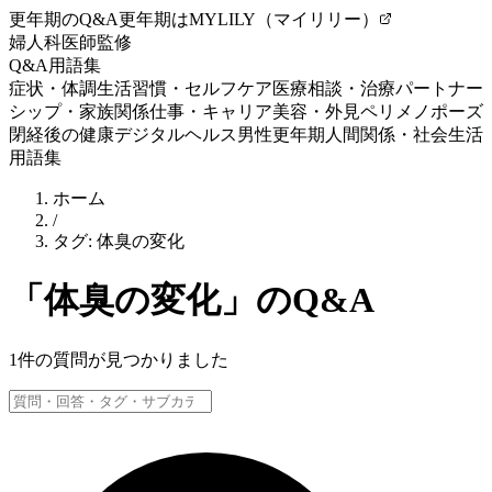
更年期のQ&A
更年期はMYLILY（マイリリー）
婦人科医師監修
Q&A
用語集
症状・体調
生活習慣・セルフケア
医療相談・治療
パートナー
シップ・家族関係
仕事・キャリア
美容・外見
ペリメノポーズ
閉経後の健康
デジタルヘルス
男性更年期
人間関係・社会生活
用語集
ホーム
/
タグ:
体臭の変化
「
体臭の変化
」のQ&A
1
件の質問が見つかりました