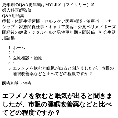
更年期のQ&A
更年期はMYLILY（マイリリー）
婦人科医師監修
Q&A
用語集
症状・体調
生活習慣・セルフケア
医療相談・治療
パートナー
シップ・家族関係
仕事・キャリア
美容・外見
ペリメノポーズ
閉経後の健康
デジタルヘルス
男性更年期
人間関係・社会生活
用語集
ホーム
/
医療相談・治療
/
エフメノを飲むと眠気が出ると聞きましたが、市販の
睡眠改善薬などと比べてどの程度ですか？
医療相談・治療
エフメノを飲むと眠気が出ると聞きま
したが、市販の睡眠改善薬などと比べ
てどの程度ですか？