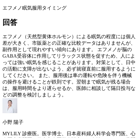
エフメノ
眠気
服用タイミング
回答
エフメノ（天然型黄体ホルモン）による眠気の程度には個人
差が大きく、市販薬との正確な比較データはありませんが、
副作用として現れやすい傾向にあります。 エフメノが脳の
GABA受容体に作用してリラックス状態を促すため、人によ
っては強い眠気を感じることがあります。対策として、日中
の活動に支障が出ないよう、必ず就寝直前に服用するように
してください。 また、服用後は車の運転や危険を伴う機械
の操作を避けることが鉄則です。翌朝まで眠気が残る場合
は、服用時間をより遅らせるか、医師に相談して隔日投与な
どの調整を検討しましょう。
小野 陽子
MYLILY 診療医。医学博士、日本産科婦人科学会専門医、心