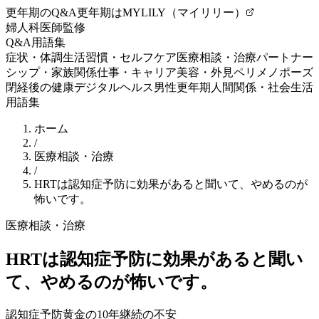
更年期のQ&A
更年期はMYLILY（マイリリー）
婦人科医師監修
Q&A
用語集
症状・体調
生活習慣・セルフケア
医療相談・治療
パートナー
シップ・家族関係
仕事・キャリア
美容・外見
ペリメノポーズ
閉経後の健康
デジタルヘルス
男性更年期
人間関係・社会生活
用語集
ホーム
/
医療相談・治療
/
HRTは認知症予防に効果があると聞いて、やめるのが
怖いです。
医療相談・治療
HRTは認知症予防に効果があると聞い
て、やめるのが怖いです。
認知症予防
黄金の10年
継続の不安