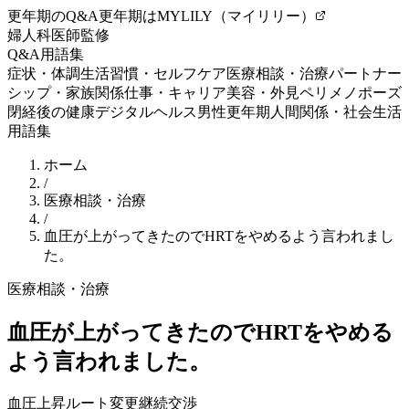
更年期のQ&A
更年期はMYLILY（マイリリー）
婦人科医師監修
Q&A
用語集
症状・体調
生活習慣・セルフケア
医療相談・治療
パートナー
シップ・家族関係
仕事・キャリア
美容・外見
ペリメノポーズ
閉経後の健康
デジタルヘルス
男性更年期
人間関係・社会生活
用語集
ホーム
/
医療相談・治療
/
血圧が上がってきたのでHRTをやめるよう言われまし
た。
医療相談・治療
血圧が上がってきたのでHRTをやめる
よう言われました。
血圧上昇
ルート変更
継続交渉