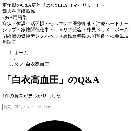
更年期のQ&A
更年期はMYLILY（マイリリー）
婦人科医師監修
Q&A
用語集
症状・体調
生活習慣・セルフケア
医療相談・治療
パートナー
シップ・家族関係
仕事・キャリア
美容・外見
ペリメノポーズ
閉経後の健康
デジタルヘルス
男性更年期
人間関係・社会生活
用語集
ホーム
/
タグ:
白衣高血圧
「
白衣高血圧
」のQ&A
1
件の質問が見つかりました