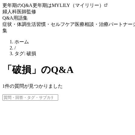
更年期のQ&A
更年期はMYLILY（マイリリー）
婦人科医師監修
Q&A
用語集
症状・体調
生活習慣・セルフケア
医療相談・治療
パートナー
集
ホーム
/
タグ:
破損
「
破損
」のQ&A
1
件の質問が見つかりました