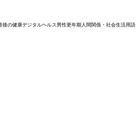
経後の健康
デジタルヘルス
男性更年期
人間関係・社会生活
用語