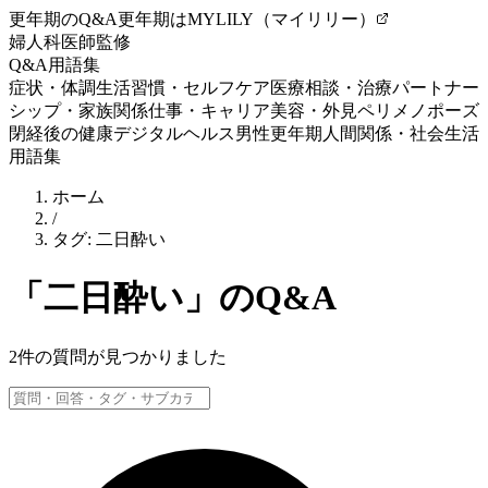
更年期のQ&A
更年期はMYLILY（マイリリー）
婦人科医師監修
Q&A
用語集
症状・体調
生活習慣・セルフケア
医療相談・治療
パートナー
シップ・家族関係
仕事・キャリア
美容・外見
ペリメノポーズ
閉経後の健康
デジタルヘルス
男性更年期
人間関係・社会生活
用語集
ホーム
/
タグ:
二日酔い
「
二日酔い
」のQ&A
2
件の質問が見つかりました