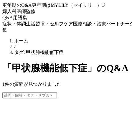
更年期のQ&A
更年期はMYLILY（マイリリー）
婦人科医師監修
Q&A
用語集
症状・体調
生活習慣・セルフケア
医療相談・治療
パートナー
集
ホーム
/
タグ:
甲状腺機能低下症
「
甲状腺機能低下症
」のQ&A
1
件の質問が見つかりました