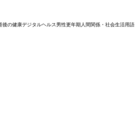
経後の健康
デジタルヘルス
男性更年期
人間関係・社会生活
用語