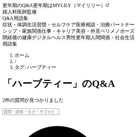
更年期のQ&A
更年期はMYLILY（マイリリー）
婦人科医師監修
Q&A
用語集
症状・体調
生活習慣・セルフケア
医療相談・治療
パートナー
シップ・家族関係
仕事・キャリア
美容・外見
ペリメノポーズ
閉経後の健康
デジタルヘルス
男性更年期
人間関係・社会生活
用語集
ホーム
/
タグ:
ハーブティー
「
ハーブティー
」のQ&A
2
件の質問が見つかりました