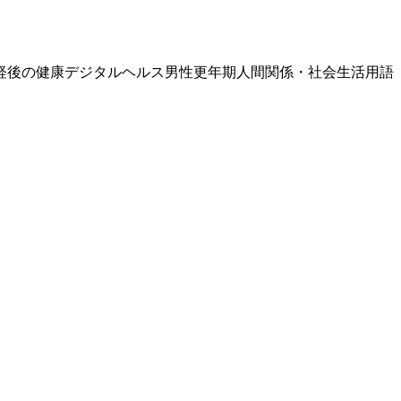
経後の健康
デジタルヘルス
男性更年期
人間関係・社会生活
用語