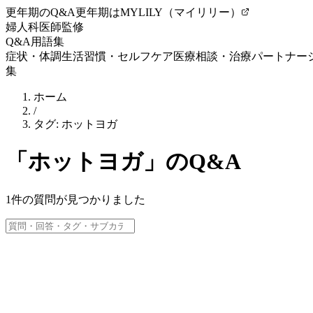
更年期のQ&A
更年期はMYLILY（マイリリー）
婦人科医師監修
Q&A
用語集
症状・体調
生活習慣・セルフケア
医療相談・治療
パートナー
集
ホーム
/
タグ:
ホットヨガ
「
ホットヨガ
」のQ&A
1
件の質問が見つかりました