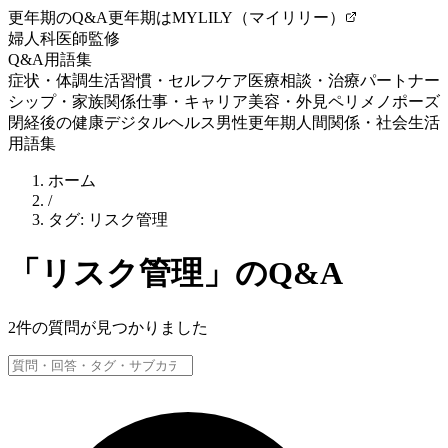
更年期のQ&A
更年期はMYLILY（マイリリー）
婦人科医師監修
Q&A
用語集
症状・体調
生活習慣・セルフケア
医療相談・治療
パートナー
シップ・家族関係
仕事・キャリア
美容・外見
ペリメノポーズ
閉経後の健康
デジタルヘルス
男性更年期
人間関係・社会生活
用語集
ホーム
/
タグ:
リスク管理
「
リスク管理
」のQ&A
2
件の質問が見つかりました