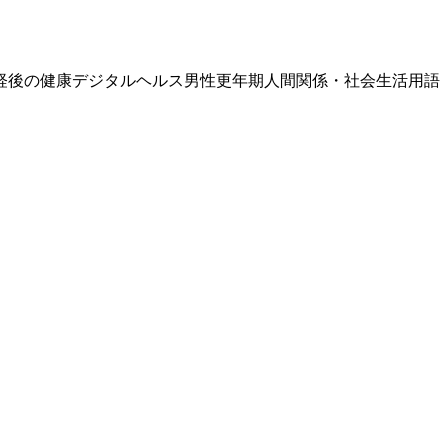
経後の健康
デジタルヘルス
男性更年期
人間関係・社会生活
用語