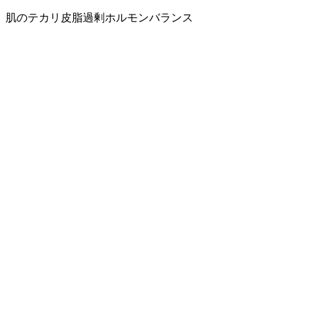
肌のテカリ
皮脂過剰
ホルモンバランス