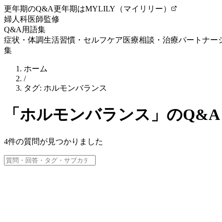
更年期のQ&A
更年期はMYLILY（マイリリー）
婦人科医師監修
Q&A
用語集
症状・体調
生活習慣・セルフケア
医療相談・治療
パートナー
集
ホーム
/
タグ:
ホルモンバランス
「
ホルモンバランス
」のQ&A
4
件の質問が見つかりました