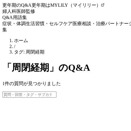
更年期のQ&A
更年期はMYLILY（マイリリー）
婦人科医師監修
Q&A
用語集
症状・体調
生活習慣・セルフケア
医療相談・治療
パートナー
集
ホーム
/
タグ:
周閉経期
「
周閉経期
」のQ&A
1
件の質問が見つかりました