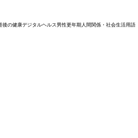
経後の健康
デジタルヘルス
男性更年期
人間関係・社会生活
用語