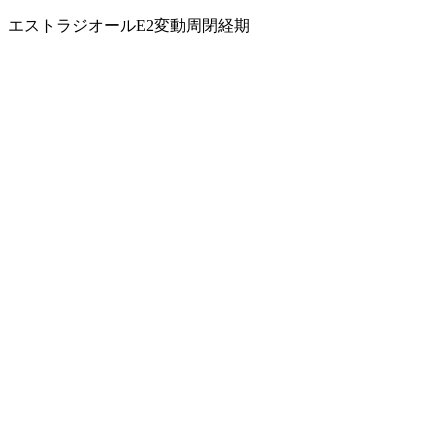
エストラジオール
E2変動
周閉経期