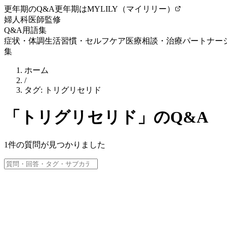
更年期のQ&A
更年期はMYLILY（マイリリー）
婦人科医師監修
Q&A
用語集
症状・体調
生活習慣・セルフケア
医療相談・治療
パートナー
集
ホーム
/
タグ:
トリグリセリド
「
トリグリセリド
」のQ&A
1
件の質問が見つかりました