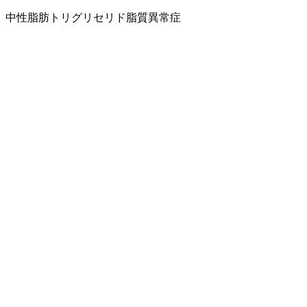
中性脂肪
トリグリセリド
脂質異常症