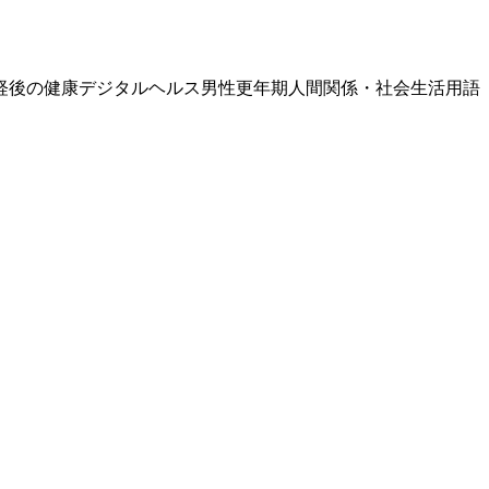
経後の健康
デジタルヘルス
男性更年期
人間関係・社会生活
用語