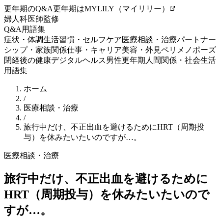
更年期のQ&A
更年期はMYLILY（マイリリー）
婦人科医師監修
Q&A
用語集
症状・体調
生活習慣・セルフケア
医療相談・治療
パートナー
シップ・家族関係
仕事・キャリア
美容・外見
ペリメノポーズ
閉経後の健康
デジタルヘルス
男性更年期
人間関係・社会生活
用語集
ホーム
/
医療相談・治療
/
旅行中だけ、不正出血を避けるためにHRT（周期投
与）を休みたいたいのですが…。
医療相談・治療
旅行中だけ、不正出血を避けるために
HRT（周期投与）を休みたいたいので
すが…。