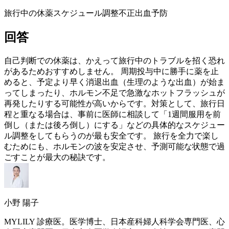
旅行中の休薬
スケジュール調整
不正出血予防
回答
自己判断での休薬は、かえって旅行中のトラブルを招く恐れ
があるためおすすめしません。 周期投与中に勝手に薬を止
めると、予定より早く消退出血（生理のような出血）が始ま
ってしまったり、ホルモン不足で急激なホットフラッシュが
再発したりする可能性が高いからです。対策として、旅行日
程と重なる場合は、事前に医師に相談して「1週間服用を前
倒し（または後ろ倒し）にする」などの具体的なスケジュー
ル調整をしてもらうのが最も安全です。 旅行を全力で楽し
むためにも、ホルモンの波を安定させ、予測可能な状態で過
ごすことが最大の秘訣です。
小野 陽子
MYLILY 診療医。医学博士、日本産科婦人科学会専門医、心